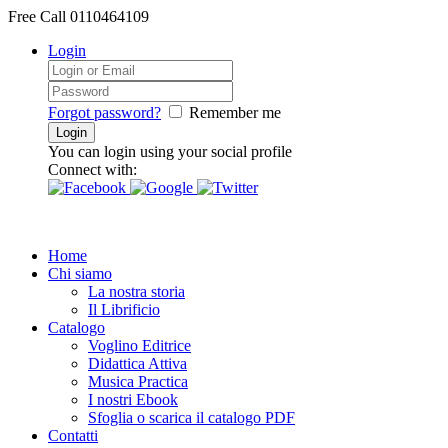
Free Call
0110464109
Login
Forgot password?
Remember me
You can login using your social profile
Connect with:
Home
Chi siamo
La nostra storia
Il Librificio
Catalogo
Voglino Editrice
Didattica Attiva
Musica Practica
I nostri Ebook
Sfoglia o scarica il catalogo PDF
Contatti