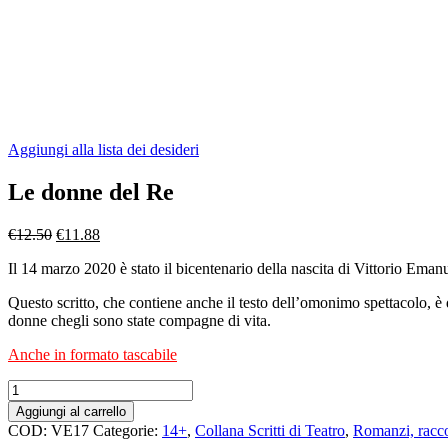
Aggiungi alla lista dei desideri
Le donne del Re
€
12.50
€
11.88
Il 14 marzo 2020 è stato il bicentenario della nascita di Vittorio Emanu
Questo scritto, che contiene anche il testo dell’omonimo spettacolo, è
donne chegli sono state compagne di vita.
Anche in formato tascabile
Le
donne
Aggiungi al carrello
del
COD:
VE17
Categorie:
14+
,
Collana Scritti di Teatro
,
Romanzi, racco
Re