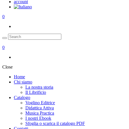
account
0
0
Close
Home
Chi siamo
La nostra storia
Il Librificio
Catalogo
Voglino Editrice
Didattica Attiva
Musica Practica
I nostri Ebook
Sfoglia o scarica il catalogo PDF
Contatti