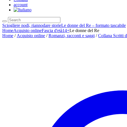
account
Sciogliere nodi, riannodare storie
Le donne del Re – formato tascabile
Home
Acquisto online
Fascia d'età
14+
Le donne del Re
Home
/
Acquisto online
/
Romanzi, racconti e saggi
/
Collana Scritti d