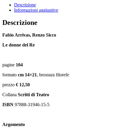
quantità
Descrizione
Informazioni aggiuntive
Descrizione
Fabio Arrivas, Renzo Sicco
Le donne del Re
pagine
104
formato
cm
14×21
, brossura filorefe
prezzo
€
12,50
Collana
Scritti di Teatro
ISBN
97888-31946-15-5
Argomento