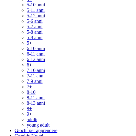
5-10 anni
5-11 anni
5-12 anni
5-6 anni
5-7 anni
5-8 anni
5-9 anni
5+
6-10 anni
6-11 anni
6-12 anni
6+
7-10 anni
7-11 anni
7-9 anni
7+
8-10
8-11 anni
8-13 anni
8+
9+
adulti
young adult
Giochi per apprendere
Graphic Novel