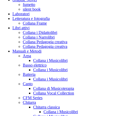
fumetto
silent book
Laboratori
Letteratura e fotografia
Collana Frame
Libri attivi
Collana i Didattolibri
Collana i Narrolibri
Collana Pedagogia creativa
Collana Pedagogia creativa
Manuali e Metodi
Arpa
Collana i Musicolibri
Basso elettrico
Collana i Musicolibri
Batteria
Collana i Musicolibri
Canto
Collana di Musicoterapia
Collana Vocal Collection
CFM Series
Chitarra
Chitarra classica
Collana i Musicolibri