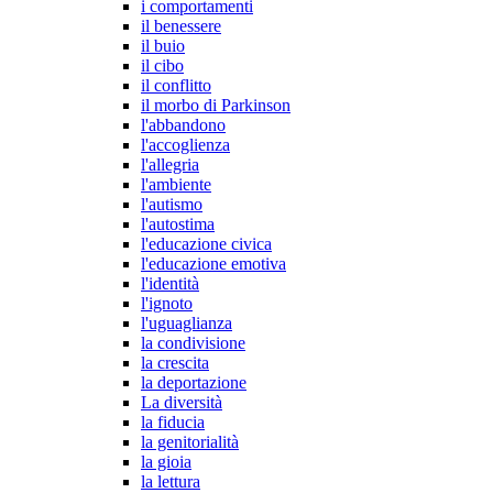
i comportamenti
il benessere
il buio
il cibo
il conflitto
il morbo di Parkinson
l'abbandono
l'accoglienza
l'allegria
l'ambiente
l'autismo
l'autostima
l'educazione civica
l'educazione emotiva
l'identità
l'ignoto
l'uguaglianza
la condivisione
la crescita
la deportazione
La diversità
la fiducia
la genitorialità
la gioia
la lettura