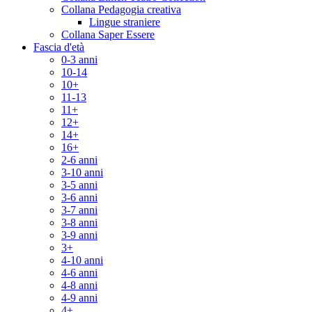
Collana Pedagogia creativa
Lingue straniere
Collana Saper Essere
Fascia d'età
0-3 anni
10-14
10+
11-13
11+
12+
14+
16+
2-6 anni
3-10 anni
3-5 anni
3-6 anni
3-7 anni
3-8 anni
3-9 anni
3+
4-10 anni
4-6 anni
4-8 anni
4-9 anni
4+