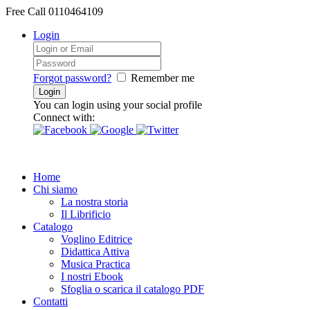
Free Call
0110464109
Login
Forgot password?
Remember me
You can login using your social profile
Connect with:
Home
Chi siamo
La nostra storia
Il Librificio
Catalogo
Voglino Editrice
Didattica Attiva
Musica Practica
I nostri Ebook
Sfoglia o scarica il catalogo PDF
Contatti