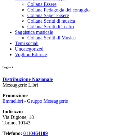
Collana Essere
Collana Pedagogia del coraggio
Collana Saper Essere
Collana Scritti di musica
Collana Scritti di Teatro
Saggistica musicale
Collana Scritti di Musica
Temi sociali
Uncategorized
Voglino Editrice
Seguici
Distribuzione Nazionale
Messaggerie Libri
Promozione
Emmelibri - Gruppo Messaggerie
Indirizzo:
Via Digione, 18
Torino, 10143
Telefono:
0110464109