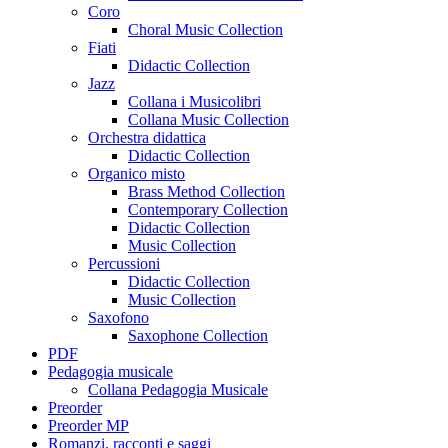
Coro
Choral Music Collection
Fiati
Didactic Collection
Jazz
Collana i Musicolibri
Collana Music Collection
Orchestra didattica
Didactic Collection
Organico misto
Brass Method Collection
Contemporary Collection
Didactic Collection
Music Collection
Percussioni
Didactic Collection
Music Collection
Saxofono
Saxophone Collection
PDF
Pedagogia musicale
Collana Pedagogia Musicale
Preorder
Preorder MP
Romanzi, racconti e saggi