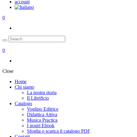
account
0
0
Close
Home
Chi siamo
La nostra storia
Il Librificio
Catalogo
Voglino Editrice
Didattica Attiva
Musica Practica
I nostri Ebook
Sfoglia o scarica il catalogo PDF
Contatti