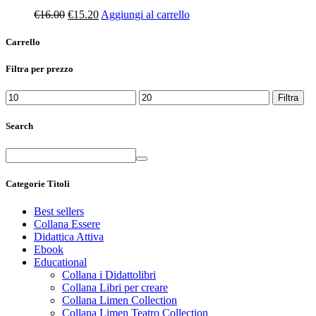
€
16.00
€
15.20
Aggiungi al carrello
Carrello
Filtra per prezzo
Prezzo
Prezzo
Filtra
Min
Max
Search
Categorie Titoli
Best sellers
Collana Essere
Didattica Attiva
Ebook
Educational
Collana i Didattolibri
Collana Libri per creare
Collana Limen Collection
Collana Limen Teatro Collection