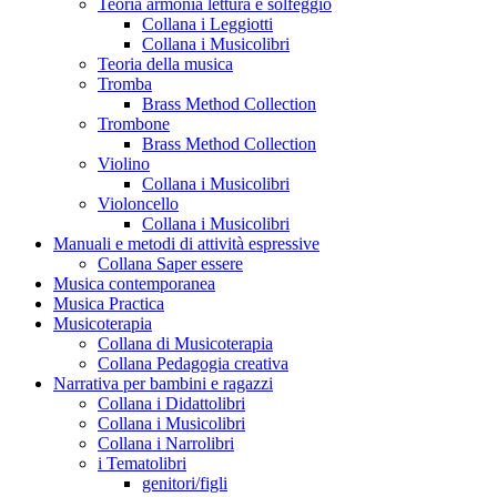
Teoria armonia lettura e solfeggio
Collana i Leggiotti
Collana i Musicolibri
Teoria della musica
Tromba
Brass Method Collection
Trombone
Brass Method Collection
Violino
Collana i Musicolibri
Violoncello
Collana i Musicolibri
Manuali e metodi di attività espressive
Collana Saper essere
Musica contemporanea
Musica Practica
Musicoterapia
Collana di Musicoterapia
Collana Pedagogia creativa
Narrativa per bambini e ragazzi
Collana i Didattolibri
Collana i Musicolibri
Collana i Narrolibri
i Tematolibri
genitori/figli