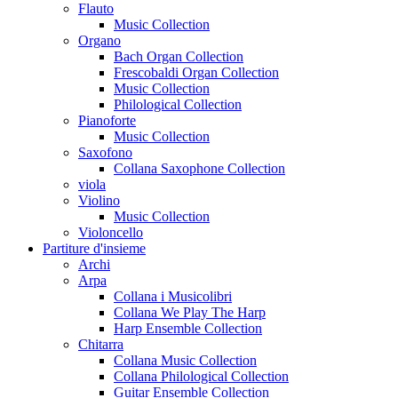
Flauto
Music Collection
Organo
Bach Organ Collection
Frescobaldi Organ Collection
Music Collection
Philological Collection
Pianoforte
Music Collection
Saxofono
Collana Saxophone Collection
viola
Violino
Music Collection
Violoncello
Partiture d'insieme
Archi
Arpa
Collana i Musicolibri
Collana We Play The Harp
Harp Ensemble Collection
Chitarra
Collana Music Collection
Collana Philological Collection
Guitar Ensemble Collection