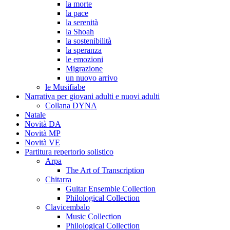
la morte
la pace
la serenità
la Shoah
la sostenibilità
la speranza
le emozioni
Migrazione
un nuovo arrivo
le Musifiabe
Narrativa per giovani adulti e nuovi adulti
Collana DYNA
Natale
Novità DA
Novità MP
Novità VE
Partitura repertorio solistico
Arpa
The Art of Transcription
Chitarra
Guitar Ensemble Collection
Philological Collection
Clavicembalo
Music Collection
Philological Collection